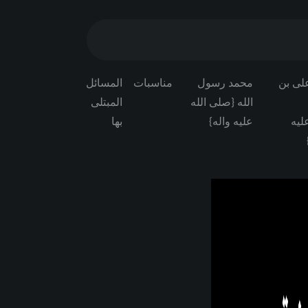
علی بن
محمد رسول
مناسبات
المسائل
الله {صلی الله
المبتلی
لیه
علیه واله}
بها