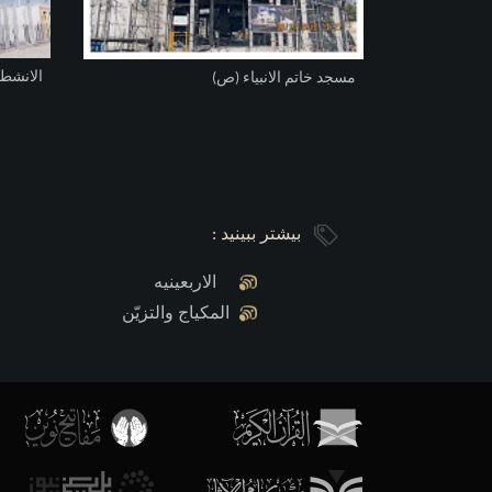
الانشطة
مسجد خاتم الانبياء (ص)
بیشتر ببینید :
الاربعینیه
المكياج والتزيّن