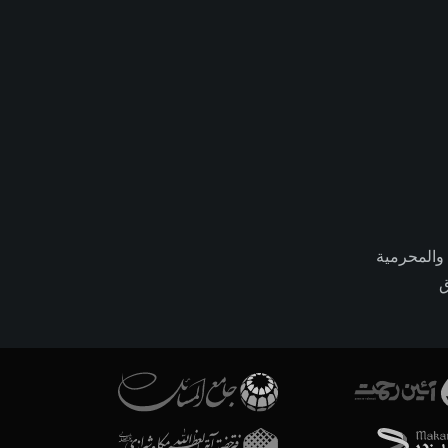
 والمحرمية
ق