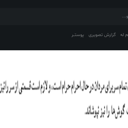
 له
گزارش تصویری
پوستــر