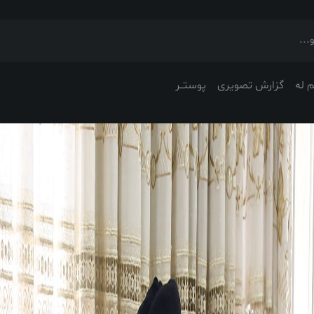
 له
گزارش تصویری
پوستــر