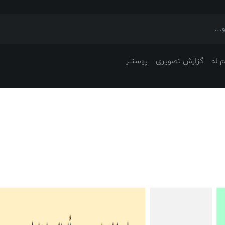
 له
گزارش تصویری
پوستــر