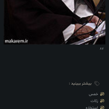
87
بیشتر ببینید :
خمس
زکات
استخاره