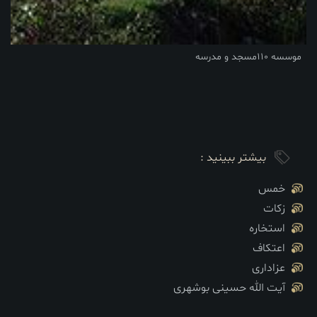
موسسه 110مسجد و مدرسه
بیشتر ببینید :
خمس
زکات
استخاره
اعتکاف
عزاداری
آیت الله حسینی بوشهری