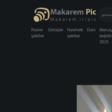
Rəsmi
Görüşlər
Nəsihətli
Dərs
Mərcəy
şəkillər
şəkillər
təqlidi
2015