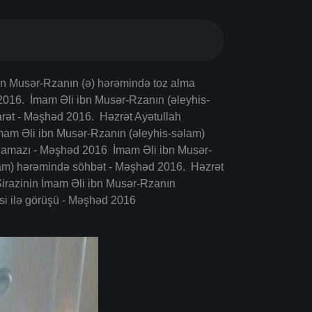
bn Musər-Rzanın (ə) hərəmində toz alma
016. İmam Əli ibn Musər-Rzanın (əleyhis-
arət - Məşhəd 2016. Hәzrәt Ayәtullah
mam Әli ibn Musәr-Rzanın (әleyhis-sәlam)
amazı - Mәşhәd 2016 İmam Əli ibn Musər-
lam) hərəmində söhbət - Məşhəd 2016. Hәzrәt
irazinin İmam Әli ibn Musәr-Rzanın
si ilә görüşü - Mәşhәd 2016