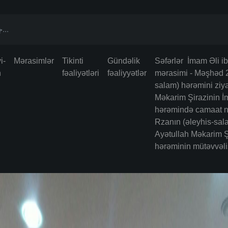
i-
Mərasimlər
Tikinti
Gündəlik
Səfərlər İmam Əli i
n
fəaliyətləri
fəaliyyətlər
mərasimi - Məşhəd 2
salam) hərəmini ziy
Mәkarim Şirazinin İ
hәrәmində camaat n
Rzanın (əleyhis-sa
Ayәtullah Mәkarim Ş
hәrәminin mütәvvәli