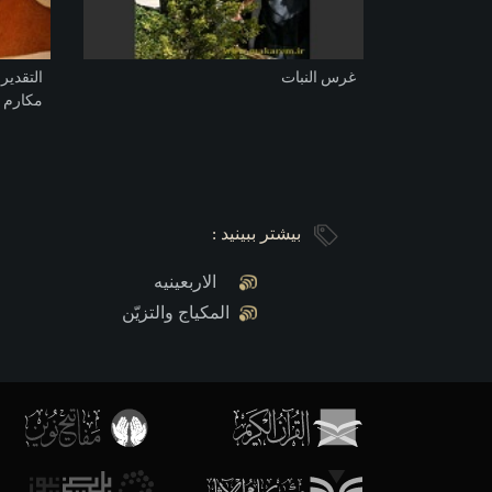
غرس النبات
التقدير
مکارم ا
فاطمة 
بیشتر ببینید :
الاربعینیه
المكياج والتزيّن