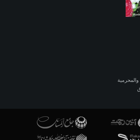
 والمحرمية
ق