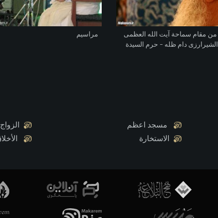
 من مقام سماحة آیت الله العظمی
مراسیم
لشیرارزی دام ظله – حرم السيدة
معصومة (س)
مسجد اعظم
الزواج
الاستخارة
الأخلا