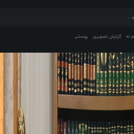
 له
گزارش تصویری
پوستــر