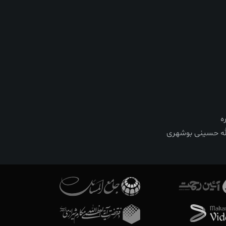
ه
له حسینی بوشهری