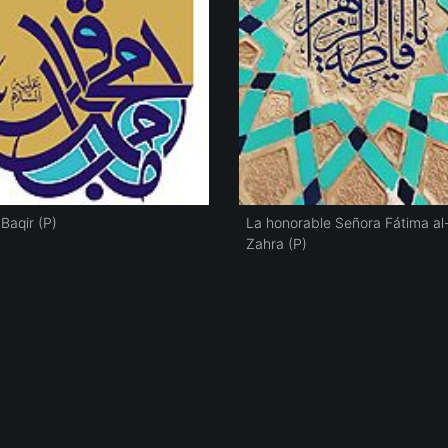
Baqir (P)
La honorable Señora Fátima al
Zahra (P)