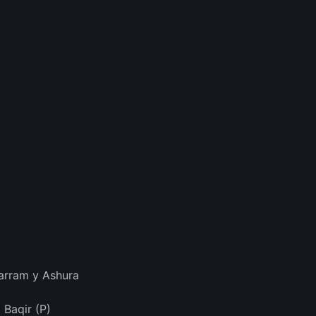
rram y Ashura
 Baqir (P)