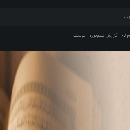
 له
گزارش تصویری
پوستــر