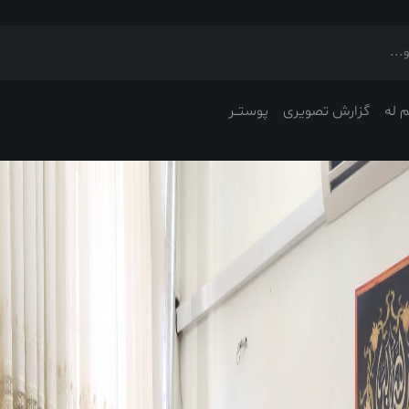
 له
گزارش تصویری
پوستــر